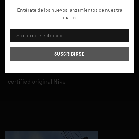
Paga hasta en 24
Crédito fácil, rápido y
cuotas
seguro
Entérate de los nuevos lanzamientos de nuestra
marca
CORREO ELECTRÓNICO
SUSCRIBIRSE
certified original Nike