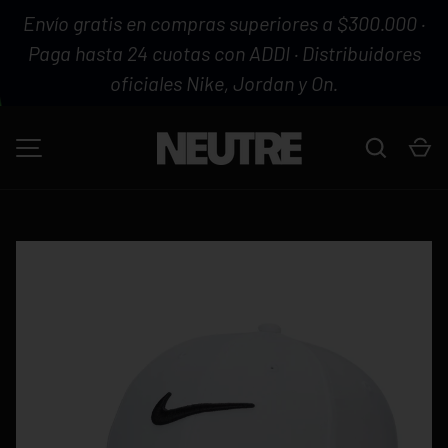
Envío gratis en compras superiores a $300.000 ·
IR AL CONTENIDO
Paga hasta 24 cuotas con ADDI · Distribuidores
oficiales Nike, Jordan y On.
Buscar
Ca
MENÚ
La imagen 1 ya está disponible en la vista de galería