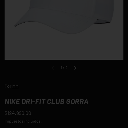
de
1
/
2
ANTERIOR
SIGUIENTE
Por
MM
NIKE DRI-FIT CLUB GORRA
$124.990,00
Impuestos incluidos.