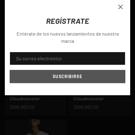
Next
Cloudmonster
$899.990,00
$999.990,00
Cerrar
REGÍSTRATE
Entérate de los nuevos lanzamientos de nuestra
marca
CORREO ELECTRÓNICO
SUSCRIBIRSE
On Running
On Running
Cloudmonster
Cloudmonster
$999.990,00
$999.990,00