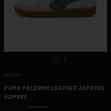
de
1
/
5
ANTERIOR
SIGUIENTE
Por
PUMA
PUMA PALERMO LEATHER ZAPATOS
HOMBRE
$249.995,00
$499.990,00