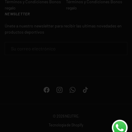
Términos y Condiciones Bonos
Términos y Condiciones Bonos
regalo
regalo
NEWSLETTER
Únete a nuestro newsleltter para recibir las ultimas novedades en
productos deportivos
CORREO ELECTRÓNICO
Facebook
Instagram
WhatsApp
TikTok
© 2026
NEUTRE
.
Tecnología de Shopify