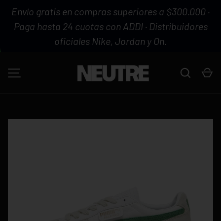
Envío gratis en compras superiores a $300.000 ·
IR AL CONTENIDO
Paga hasta 24 cuotas con ADDI · Distribuidores
oficiales Nike, Jordan y On.
Buscar
Ca
MENÚ
La imagen 1 ya está disponible en la vista de galería