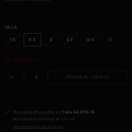
TALLA
7.5
8.5
9
9.5
10.5
11
1 disponibles
CANT.
AÑADIR AL CARRITO
-
+
Recogida disponible en
Calle 45 #35-15
Normalmente está listo en 4 horas
Ver información de la tienda