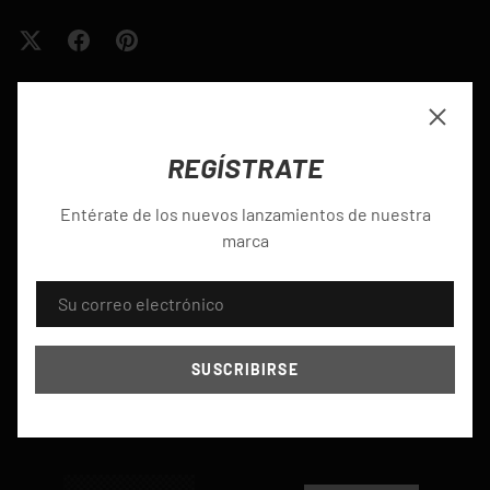
Cerrar
REGÍSTRATE
Entérate de los nuevos lanzamientos de nuestra
marca
CORREO ELECTRÓNICO
Paga hasta en 24
Crédito fácil, rápido y
SUSCRIBIRSE
cuotas
seguro