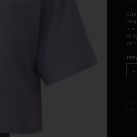
Esta
tempo
comb
el lo
100%
TAM
L
2
CANT
-