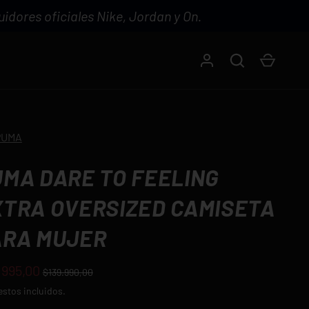
idores oficiales Nike, Jordan y On.
Iniciar sesión
Buscar
Carrito
PUMA
UMA DARE TO FEELING
XTRA OVERSIZED CAMISETA
ARA MUJER
.995,00
$139.990,00
stos incluidos.