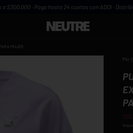
 a $300.000 · Paga hasta 24 cuotas con ADDI · Distribu
 PARA MUJER
Por
P
E
P
$69
Impue