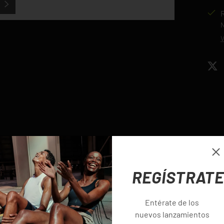
SIGUIENTE
N
V
ería
Ce
REGÍSTRAT
Entérate de los
nuevos lanzamientos