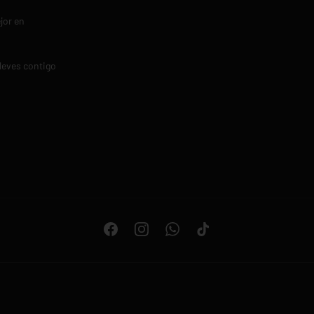
jor en
leves contigo
Facebook
Instagram
WhatsApp
TikTok