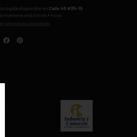
Recogida disponible en
Calle 45 #35-15
ormalmente está listo en 4 horas
er información de la tienda
rrar
E