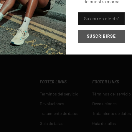
de nuestra marca
o fácil, rápido y seguro
certified original 
CORREO ELECTRÓNICO
SUSCRIBIRSE
FOOTER LINKS
FOOTER LINKS
Términos del servicio
Términos del servicio
Devoluciones
Devoluciones
Tratamiento de datos
Tratamiento de datos
Guía de tallas
Guía de tallas