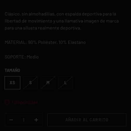
Clásico, sin almohadillas, con espalda deportiva para la
libertad de movimiento y una llamativa imagen de marca
para una silueta realmente deportiva.
MATERIAL: 90% Poliéster, 10% Elastano
S
OPORTE: Medio
TAMAÑO
XS
S
M
L
1 disponibles
CANT.
AÑADIR AL CARRITO
-
+