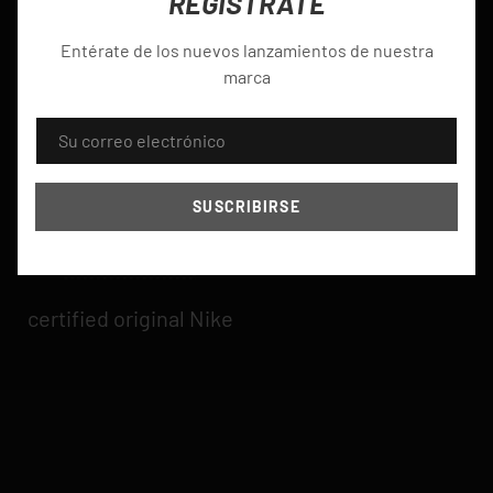
REGÍSTRATE
Paga hasta en 24
Crédito fácil, rápido y
Entérate de los nuevos lanzamientos de nuestra
cuotas
seguro
marca
CORREO ELECTRÓNICO
SUSCRIBIRSE
certified original Nike