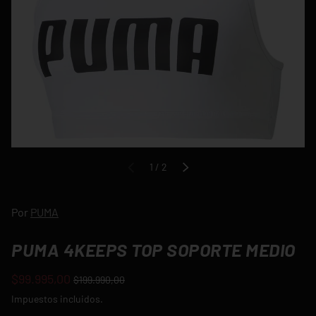
de
1
/
2
ANTERIOR
SIGUIENTE
Por
PUMA
PUMA 4KEEPS TOP SOPORTE MEDIO
$99.995,00
$199.990,00
Impuestos incluidos.