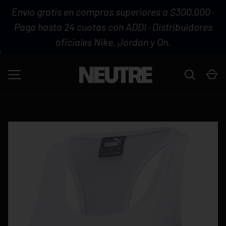
Envío gratis en compras superiores a $300.000 ·
IR AL CONTENIDO
Paga hasta 24 cuotas con ADDI · Distribuidores
oficiales Nike, Jordan y On.
Buscar
Ca
MENÚ
La imagen 1 ya está disponible en la vista de galería