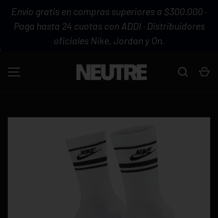
Envío gratis en compras superiores a $300.000 ·
IR AL CONTENIDO
Paga hasta 24 cuotas con ADDI · Distribuidores
oficiales Nike, Jordan y On.
Buscar
Ca
MENÚ
La imagen 1 ya está disponible en la vista de galería