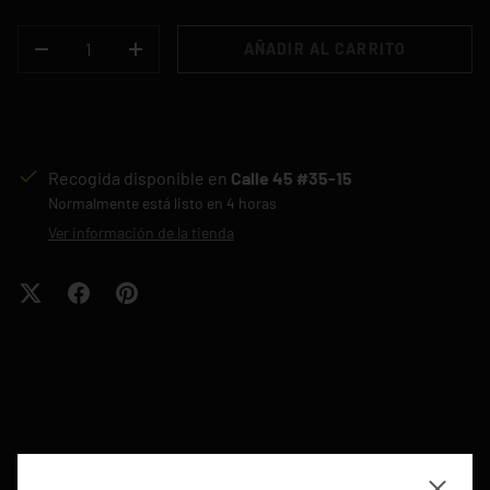
CANT.
AÑADIR AL CARRITO
-
+
Recogida disponible en
Calle 45 #35-15
Normalmente está listo en 4 horas
Ver información de la tienda