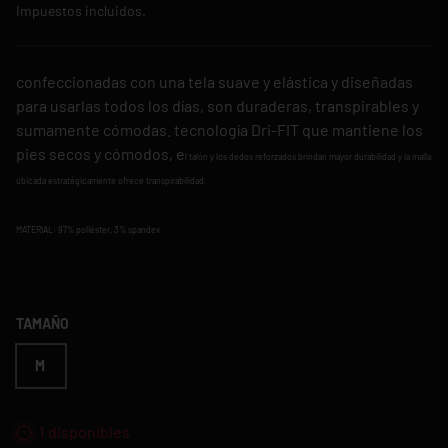
Impuestos incluidos.
confeccionadas con una tela suave y elástica y diseñadas
para usarlas todos los días, son duraderas, transpirables y
sumamente cómodas. tecnología Dri-FIT que mantiene los
pies secos y cómodos, e
l talón y los dedos reforzados brindan mayor durabilidad y la
malla
ubicada estratégicamente ofrece transpirabilidad.
MATERIAL: 97% poliéster, 3% spandex
TAMAÑO
M
1 disponibles