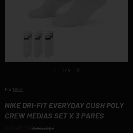
de
1
/
4
ANTERIOR
SIGUIENTE
Por
NIKE
NIKE DRI-FIT EVERYDAY CUSH POLY
CREW MEDIAS SET X 3 PARES
$112.491,00
$124.990,00