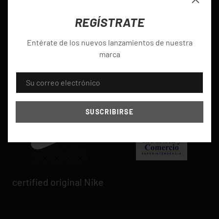
Cerrar
REGÍSTRATE
Entérate de los nuevos lanzamientos de nuestra
Paga hasta en 24
Crédito fácil, rápido y
marca
cuotas
seguro
CORREO ELECTRÓNICO
SUSCRIBIRSE
certified original Nike