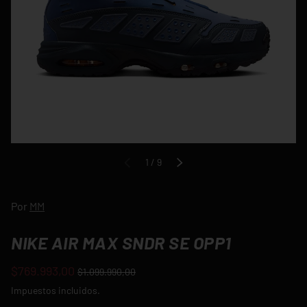
de
1
/
9
ANTERIOR
SIGUIENTE
Por
MM
NIKE AIR MAX SNDR SE OPP1
$769.993,00
$1.099.990,00
Impuestos incluidos.