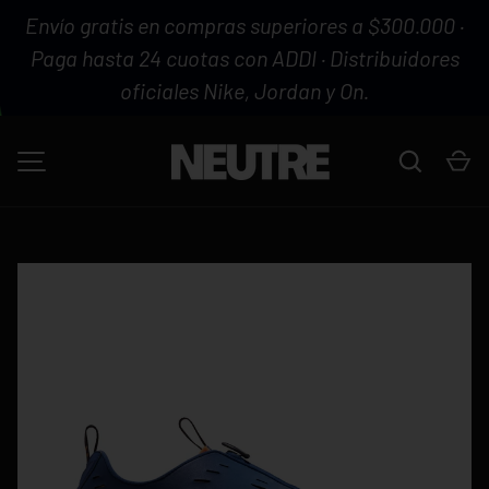
Envío gratis en compras superiores a $300.000 ·
IR AL CONTENIDO
Paga hasta 24 cuotas con ADDI · Distribuidores
oficiales Nike, Jordan y On.
Buscar
Ca
MENÚ
La imagen 1 ya está disponible en la vista de galería