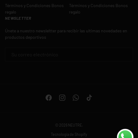
Términos y Condiciones Bonos
Términos y Condiciones Bonos
regalo
regalo
NEWSLETTER
Únete a nuestro newsleltter para recibir las ultimas novedades en
productos deportivos
CORREO ELECTRÓNICO
Facebook
Instagram
WhatsApp
TikTok
© 2026
NEUTRE
.
Tecnología de Shopify