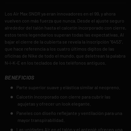
Los Air Max SNDR ya eran innovadores en el 99, y ahora
vuelven con más fuerza que nunca. Desde el ajuste seguro
alrededor del talón hasta el calcetín incorporado con cierre,
estos tenis legendarios superan todas las expectativas. Al
bajar el cierre de la cubierta se revela la inscripción "6453",
que hace referencia a los cuatro últimos dígitos de las
oficinas de Nike de todo el mundo, que deletrean la palabra
N-I-K-E en los teclados de los teléfonos antiguos.
BENEFICIOS
Parte superior suave y elástica similar al neopreno.
Calcetín incorporado con cierre para cubrir las
agujetas y ofrecer un look elegante.
Paneles con diseño reflejante y ventilación para una
mayor transpirabilidad.
Las unidades Air en el talón y el antepié ofrecen una