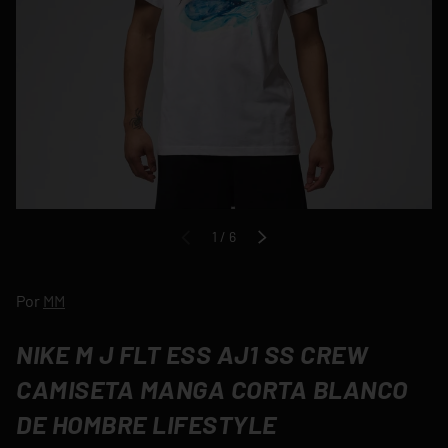
de
1
/
6
ANTERIOR
SIGUIENTE
Por
MM
NIKE M J FLT ESS AJ1 SS CREW
CAMISETA MANGA CORTA BLANCO
DE HOMBRE LIFESTYLE