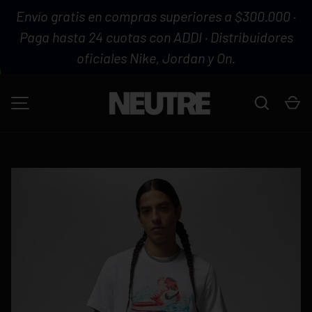
Envío gratis en compras superiores a $300.000 ·
IR AL CONTENIDO
Paga hasta 24 cuotas con ADDI · Distribuidores
oficiales Nike, Jordan y On.
Buscar
Ca
MENÚ
La imagen 1 ya está disponible en la vista de galería