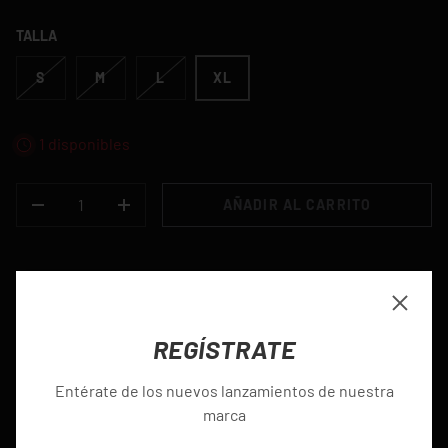
TALLA
S
M
L
XL
1 disponibles
CANT.
AÑADIR AL CARRITO
-
+
Recogida disponible en
Calle 45 #35-15
Cerrar
REGÍSTRATE
Normalmente está listo en 4 horas
Ver información de la tienda
Entérate de los nuevos lanzamientos de nuestra
marca